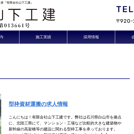
設業者『有限会社山下工建』
内
施工実績
採用情報
型枠資材運搬の求人情報
こんにちは！有限会社山下工建です。弊社は石川県白山市を拠点
に、北陸三県にて、マンション・工場など比較的大きな建築物や
新幹線の高架橋等の建設に関わる型枠工事を承っております。