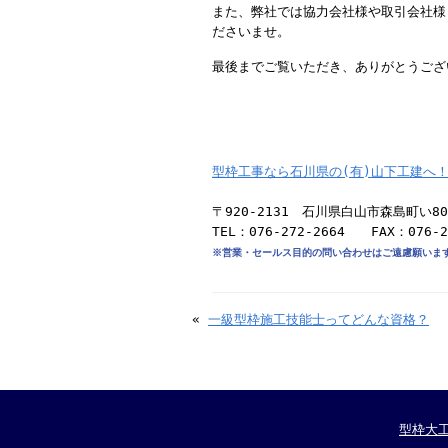
また、弊社では協力会社様や取引会社様
ださいませ。
最後までご覧いただき、ありがとうござ
型枠工事なら石川県の(有)山下工建へ
〒920-2131 石川県白山市森島町い80
TEL：076-272-2664 FAX：076-2
※営業・セールス目的の問い合わせはご遠慮願いま
«
一級型枠施工技能士ってどんな資格？
型枠大