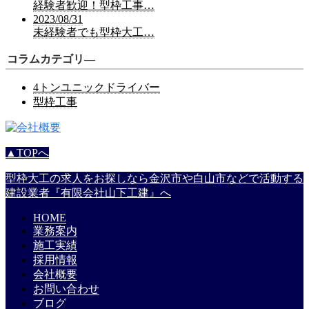
経験者歓迎！型枠工事…
2023/08/31
未経験者でも型枠大工…
コラムカテゴリ―
4トンユニックドライバー
型枠工事
▲TOPへ
型枠大工の求人をお探しなら金沢市や白山市などで活動する
建設業者『有限会社山下工建』へ
HOME
業務案内
施工実績
採用情報
会社概要
お問い合わせ
ブログ